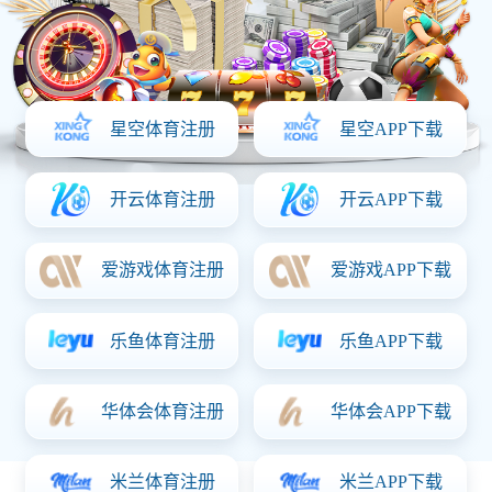
数据从这里开始
覆盖实时赛事、专业数据、高清视频，
乐动官方
网站APP
与网页版为您提供便捷的体育服务。
APP下载
网页版入口
首页
/
体育看点
/ 正文
2026-06-06 15:02
68 次阅读
迈阿密大师赛因判罚中断时间累计47分